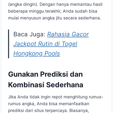
(angka dingin). Dengan hanya memantau hasil
beberapa minggu terakhir, Anda sudah bisa
mulai menyusun angka jitu secara sederhana.
Baca Juga:
Rahasia Gacor
Jackpot Rutin di Togel
Hongkong Pools
Gunakan Prediksi dan
Kombinasi Sederhana
Jika Anda tidak ingin repot menghitung rumus-
rumus angka, Anda bisa memanfaatkan
prediksi dari situs terpercaya. Biasanya,