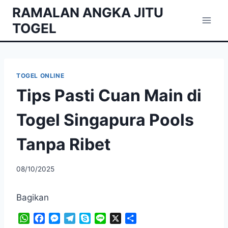
Skip
RAMALAN ANGKA JITU
to
TOGEL
content
TOGEL ONLINE
Tips Pasti Cuan Main di
Togel Singapura Pools
Tanpa Ribet
08/10/2025
Bagikan
W
F
M
T
S
L
X
S