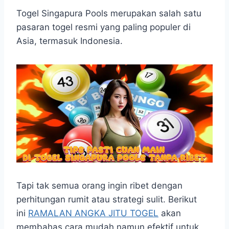
h
a
e
e
k
i
h
a
c
s
l
y
n
a
Togel Singapura Pools merupakan salah satu
t
e
s
e
p
e
r
pasaran togel resmi yang paling populer di
s
b
e
g
e
e
Asia, termasuk Indonesia.
A
o
n
r
p
o
g
a
p
k
e
m
r
Tapi tak semua orang ingin ribet dengan
perhitungan rumit atau strategi sulit. Berikut
ini
RAMALAN ANGKA JITU TOGEL
akan
membahas cara mudah namun efektif untuk