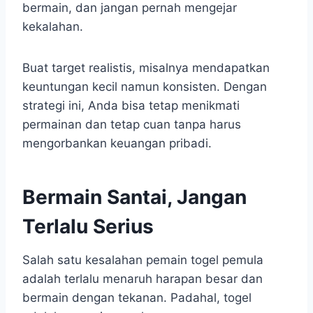
bermain, dan jangan pernah mengejar
kekalahan.
Buat target realistis, misalnya mendapatkan
keuntungan kecil namun konsisten. Dengan
strategi ini, Anda bisa tetap menikmati
permainan dan tetap cuan tanpa harus
mengorbankan keuangan pribadi.
Bermain Santai, Jangan
Terlalu Serius
Salah satu kesalahan pemain togel pemula
adalah terlalu menaruh harapan besar dan
bermain dengan tekanan. Padahal, togel