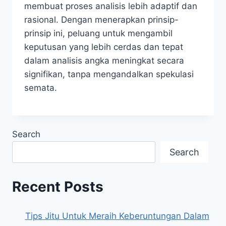
membuat proses analisis lebih adaptif dan
rasional. Dengan menerapkan prinsip-
prinsip ini, peluang untuk mengambil
keputusan yang lebih cerdas dan tepat
dalam analisis angka meningkat secara
signifikan, tanpa mengandalkan spekulasi
semata.
Search
Search
Recent Posts
Tips Jitu Untuk Meraih Keberuntungan Dalam