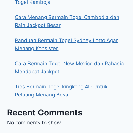
Togel Kamboja
Cara Menang Bermain Togel Cambodia dan
Raih Jackpot Besar
Panduan Bermain Togel Sydney Lotto Agar
Menang Konsisten
Cara Bermain Togel New Mexico dan Rahasia
Mendapat Jackpot
Tips Bermain Togel kingkong 4D Untuk
Peluang Menang Besar
Recent Comments
No comments to show.