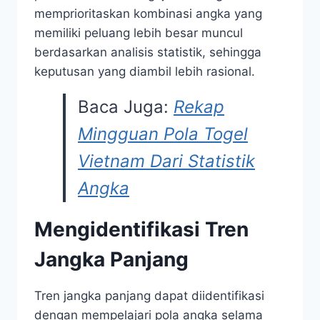
memprioritaskan kombinasi angka yang
memiliki peluang lebih besar muncul
berdasarkan analisis statistik, sehingga
keputusan yang diambil lebih rasional.
Baca Juga:
Rekap
Mingguan Pola Togel
Vietnam Dari Statistik
Angka
Mengidentifikasi Tren
Jangka Panjang
Tren jangka panjang dapat diidentifikasi
dengan mempelajari pola angka selama