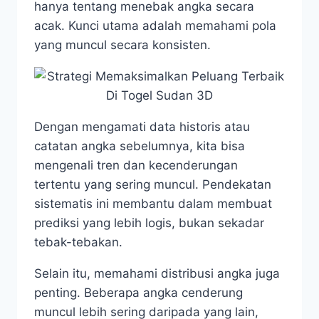
hanya tentang menebak angka secara
acak. Kunci utama adalah memahami pola
yang muncul secara konsisten.
Dengan mengamati data historis atau
catatan angka sebelumnya, kita bisa
mengenali tren dan kecenderungan
tertentu yang sering muncul. Pendekatan
sistematis ini membantu dalam membuat
prediksi yang lebih logis, bukan sekadar
tebak-tebakan.
Selain itu, memahami distribusi angka juga
penting. Beberapa angka cenderung
muncul lebih sering daripada yang lain,