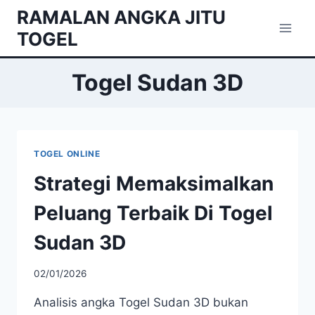
Skip
RAMALAN ANGKA JITU
to
TOGEL
content
Togel Sudan 3D
TOGEL ONLINE
Strategi Memaksimalkan
Peluang Terbaik Di Togel
Sudan 3D
02/01/2026
Analisis angka Togel Sudan 3D bukan