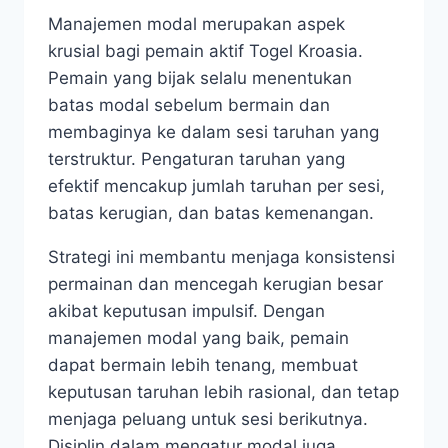
Manajemen modal merupakan aspek
krusial bagi pemain aktif Togel Kroasia.
Pemain yang bijak selalu menentukan
batas modal sebelum bermain dan
membaginya ke dalam sesi taruhan yang
terstruktur. Pengaturan taruhan yang
efektif mencakup jumlah taruhan per sesi,
batas kerugian, dan batas kemenangan.
Strategi ini membantu menjaga konsistensi
permainan dan mencegah kerugian besar
akibat keputusan impulsif. Dengan
manajemen modal yang baik, pemain
dapat bermain lebih tenang, membuat
keputusan taruhan lebih rasional, dan tetap
menjaga peluang untuk sesi berikutnya.
Disiplin dalam mengatur modal juga