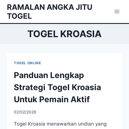
Skip
RAMALAN ANGKA JITU
to
TOGEL
content
TOGEL KROASIA
TOGEL ONLINE
Panduan Lengkap
Strategi Togel Kroasia
Untuk Pemain Aktif
02/02/2026
Togel Kroasia menawarkan undian yang