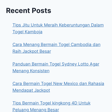
Recent Posts
Tips Jitu Untuk Meraih Keberuntungan Dalam
Togel Kamboja
Cara Menang Bermain Togel Cambodia dan
Raih Jackpot Besar
Panduan Bermain Togel Sydney Lotto Agar
Menang Konsisten
Cara Bermain Togel New Mexico dan Rahasia
Mendapat Jackpot
Tips Bermain Togel kingkong 4D Untuk
Peluang Menang Besar