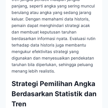
panjang, seperti angka yang sering muncul
berulang atau angka yang sedang jarang
keluar. Dengan memahami data historis,
pemain dapat menghindari strategi acak
dan membuat keputusan taruhan
berdasarkan informasi nyata. Evaluasi rutin
terhadap data historis juga membantu
mengukur efektivitas strategi yang
digunakan dan menyesuaikan pendekatan
taruhan bila diperlukan, sehingga peluang
menang lebih realistis.
Strategi Pemilihan Angka
Berdasarkan Statistik dan
Tren