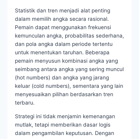
Statistik dan tren menjadi alat penting
dalam memilih angka secara rasional.
Pemain dapat menggunakan frekuensi
kemunculan angka, probabilitas sederhana,
dan pola angka dalam periode tertentu
untuk menentukan taruhan. Beberapa
pemain menyusun kombinasi angka yang
seimbang antara angka yang sering muncul
(hot numbers) dan angka yang jarang
keluar (cold numbers), sementara yang lain
menyesuaikan pilihan berdasarkan tren
terbaru.
Strategi ini tidak menjamin kemenangan
mutlak, tetapi memberikan dasar logis
dalam pengambilan keputusan. Dengan