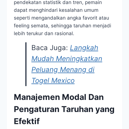
pendekatan statistik dan tren, pemain
dapat menghindari kesalahan umum
seperti mengandalkan angka favorit atau
feeling semata, sehingga taruhan menjadi
lebih terukur dan rasional.
Baca Juga:
Langkah
Mudah Meningkatkan
Peluang Menang di
Togel Mexico
Manajemen Modal Dan
Pengaturan Taruhan yang
Efektif