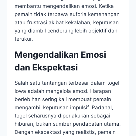
membantu mengendalikan emosi. Ketika
pemain tidak terbawa euforia kemenangan
atau frustrasi akibat kekalahan, keputusan
yang diambil cenderung lebih objektif dan
terukur.
Mengendalikan Emosi
dan Ekspektasi
Salah satu tantangan terbesar dalam togel
Iowa adalah mengelola emosi. Harapan
berlebihan sering kali membuat pemain
mengambil keputusan impulsif. Padahal,
togel seharusnya diperlakukan sebagai
hiburan, bukan sumber pendapatan utama.
Dengan ekspektasi yang realistis, pemain