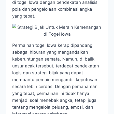
di togel Iowa dengan pendekatan analisis
pola dan pengelolaan kombinasi angka
yang tepat.
Permainan togel Iowa kerap dipandang
sebagai hiburan yang mengandalkan
keberuntungan semata. Namun, di balik
unsur acak tersebut, terdapat pendekatan
logis dan strategi bijak yang dapat
membantu pemain mengambil keputusan
secara lebih cerdas. Dengan pemahaman
yang tepat, permainan ini tidak hanya
menjadi soal menebak angka, tetapi juga
tentang mengelola peluang, emosi, dan