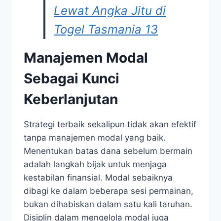
Lewat Angka Jitu di
Togel Tasmania 13
Manajemen Modal
Sebagai Kunci
Keberlanjutan
Strategi terbaik sekalipun tidak akan efektif
tanpa manajemen modal yang baik.
Menentukan batas dana sebelum bermain
adalah langkah bijak untuk menjaga
kestabilan finansial. Modal sebaiknya
dibagi ke dalam beberapa sesi permainan,
bukan dihabiskan dalam satu kali taruhan.
Disiplin dalam mengelola modal juga