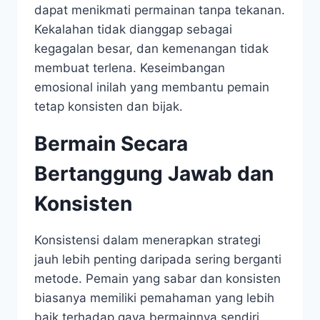
dapat menikmati permainan tanpa tekanan.
Kekalahan tidak dianggap sebagai
kegagalan besar, dan kemenangan tidak
membuat terlena. Keseimbangan
emosional inilah yang membantu pemain
tetap konsisten dan bijak.
Bermain Secara
Bertanggung Jawab dan
Konsisten
Konsistensi dalam menerapkan strategi
jauh lebih penting daripada sering berganti
metode. Pemain yang sabar dan konsisten
biasanya memiliki pemahaman yang lebih
baik terhadap gaya bermainnya sendiri,