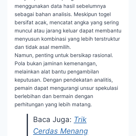
menggunakan data hasil sebelumnya
sebagai bahan analisis. Meskipun togel
bersifat acak, mencatat angka yang sering
muncul atau jarang keluar dapat membantu
menyusun kombinasi yang lebih terstruktur
dan tidak asal memilih.
Namun, penting untuk bersikap rasional.
Pola bukan jaminan kemenangan,
melainkan alat bantu pengambilan
keputusan. Dengan pendekatan analitis,
pemain dapat mengurangi unsur spekulasi
berlebihan dan bermain dengan
perhitungan yang lebih matang.
Baca Juga:
Trik
Cerdas Menang