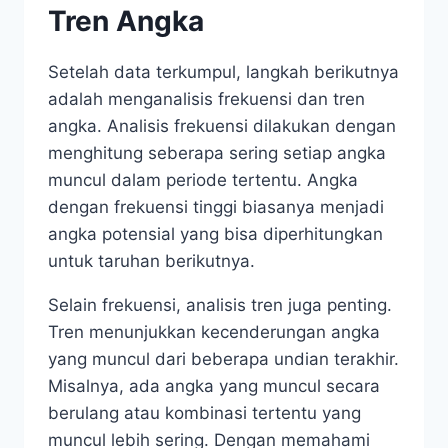
Tren Angka
Setelah data terkumpul, langkah berikutnya
adalah menganalisis frekuensi dan tren
angka. Analisis frekuensi dilakukan dengan
menghitung seberapa sering setiap angka
muncul dalam periode tertentu. Angka
dengan frekuensi tinggi biasanya menjadi
angka potensial yang bisa diperhitungkan
untuk taruhan berikutnya.
Selain frekuensi, analisis tren juga penting.
Tren menunjukkan kecenderungan angka
yang muncul dari beberapa undian terakhir.
Misalnya, ada angka yang muncul secara
berulang atau kombinasi tertentu yang
muncul lebih sering. Dengan memahami