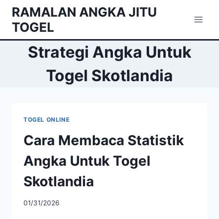
Skip
RAMALAN ANGKA JITU
to
TOGEL
content
Strategi Angka Untuk
Togel Skotlandia
TOGEL ONLINE
Cara Membaca Statistik
Angka Untuk Togel
Skotlandia
01/31/2026