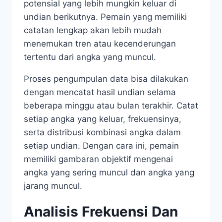
potensial yang lebih mungkin keluar di
undian berikutnya. Pemain yang memiliki
catatan lengkap akan lebih mudah
menemukan tren atau kecenderungan
tertentu dari angka yang muncul.
Proses pengumpulan data bisa dilakukan
dengan mencatat hasil undian selama
beberapa minggu atau bulan terakhir. Catat
setiap angka yang keluar, frekuensinya,
serta distribusi kombinasi angka dalam
setiap undian. Dengan cara ini, pemain
memiliki gambaran objektif mengenai
angka yang sering muncul dan angka yang
jarang muncul.
Analisis Frekuensi Dan