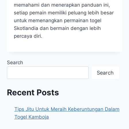
memahami dan menerapkan panduan ini,
setiap pemain memiliki peluang lebih besar
untuk memenangkan permainan togel
Skotlandia dan bermain dengan lebih
percaya diri.
Search
Search
Recent Posts
Tips Jitu Untuk Meraih Keberuntungan Dalam
Togel Kamboja