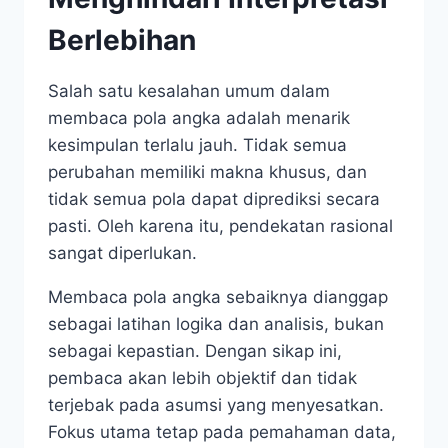
Berlebihan
Salah satu kesalahan umum dalam
membaca pola angka adalah menarik
kesimpulan terlalu jauh. Tidak semua
perubahan memiliki makna khusus, dan
tidak semua pola dapat diprediksi secara
pasti. Oleh karena itu, pendekatan rasional
sangat diperlukan.
Membaca pola angka sebaiknya dianggap
sebagai latihan logika dan analisis, bukan
sebagai kepastian. Dengan sikap ini,
pembaca akan lebih objektif dan tidak
terjebak pada asumsi yang menyesatkan.
Fokus utama tetap pada pemahaman data,