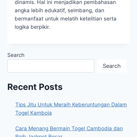
dinamis. Hal ini menjadikan pembahasan
angka lebih edukatif, seimbang, dan
bermanfaat untuk melatih ketelitian serta
logika berpikir.
Search
Search
Recent Posts
Tips Jitu Untuk Meraih Keberuntungan Dalam
Togel Kamboja
Cara Menang Bermain Togel Cambodia dan
Raih Jackpot Besar