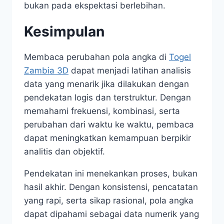
bukan pada ekspektasi berlebihan.
Kesimpulan
Membaca perubahan pola angka di
Togel
Zambia 3D
dapat menjadi latihan analisis
data yang menarik jika dilakukan dengan
pendekatan logis dan terstruktur. Dengan
memahami frekuensi, kombinasi, serta
perubahan dari waktu ke waktu, pembaca
dapat meningkatkan kemampuan berpikir
analitis dan objektif.
Pendekatan ini menekankan proses, bukan
hasil akhir. Dengan konsistensi, pencatatan
yang rapi, serta sikap rasional, pola angka
dapat dipahami sebagai data numerik yang