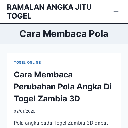
Skip
RAMALAN ANGKA JITU
to
TOGEL
content
Cara Membaca Pola
TOGEL ONLINE
Cara Membaca
Perubahan Pola Angka Di
Togel Zambia 3D
02/01/2026
Pola angka pada Togel Zambia 3D dapat