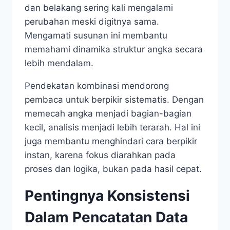
dan belakang sering kali mengalami
perubahan meski digitnya sama.
Mengamati susunan ini membantu
memahami dinamika struktur angka secara
lebih mendalam.
Pendekatan kombinasi mendorong
pembaca untuk berpikir sistematis. Dengan
memecah angka menjadi bagian-bagian
kecil, analisis menjadi lebih terarah. Hal ini
juga membantu menghindari cara berpikir
instan, karena fokus diarahkan pada
proses dan logika, bukan pada hasil cepat.
Pentingnya Konsistensi
Dalam Pencatatan Data