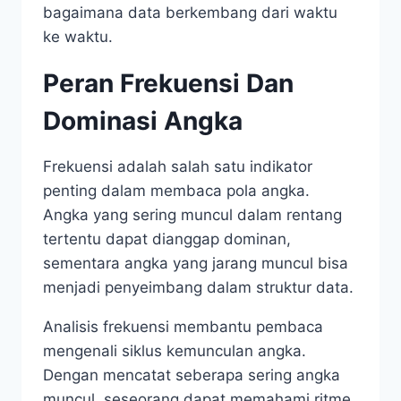
bagaimana data berkembang dari waktu
ke waktu.
Peran Frekuensi Dan
Dominasi Angka
Frekuensi adalah salah satu indikator
penting dalam membaca pola angka.
Angka yang sering muncul dalam rentang
tertentu dapat dianggap dominan,
sementara angka yang jarang muncul bisa
menjadi penyeimbang dalam struktur data.
Analisis frekuensi membantu pembaca
mengenali siklus kemunculan angka.
Dengan mencatat seberapa sering angka
muncul, seseorang dapat memahami ritme