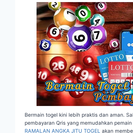
Bermain togel kini lebih praktis dan aman. S
pembayaran Qris yang memudahkan pemain d
RAMALAN ANGKA JITU TOGEL
akan memberi