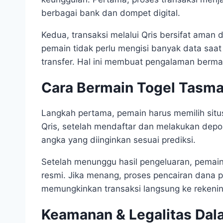
berbagai bank dan dompet digital.
Kedua, transaksi melalui Qris bersifat aman 
pemain tidak perlu mengisi banyak data sa
transfer. Hal ini membuat pengalaman bermai
Cara Bermain Togel Tasm
Langkah pertama, pemain harus memilih sit
Qris, setelah mendaftar dan melakukan depos
angka yang diinginkan sesuai prediksi.
Setelah menunggu hasil pengeluaran, pemain 
resmi. Jika menang, proses pencairan dana
memungkinkan transaksi langsung ke rekenin
Keamanan & Legalitas Dal