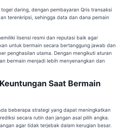
togel daring, dengan pembayaran Qris transaksi
 dan terenkripsi, sehingga data dan dana pemain
emiliki lisensi resmi dan reputasi baik agar
ankan untuk bermain secara bertanggung jawab dan
ber penghasilan utama. Dengan mengikuti aturan
man bermain menjadi lebih menyenangkan dan
 Keuntungan Saat Bermain
 ada beberapa strategi yang dapat meningkatkan
ediksi secara rutin dan jangan asal pilih angka.
ngan agar tidak terjebak dalam kerugian besar.