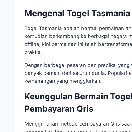
Mengenal Togel Tasmania 
Togel Tasmania adalah bentuk permainan ang
kemudian berkembang ke berbagai negara me
offline, kini permainan ini telah bertransfor
praktis.
Dengan berbagai pasaran dan prediksi yang t
banyak pemain dari seluruh dunia. Populari
kemenangan yang menggiurkan.
Keunggulan Bermain Toge
Pembayaran Qris
Menggunakan metode pembayaran Qris saat
keunggulan. Pertama, proses transaksi menj