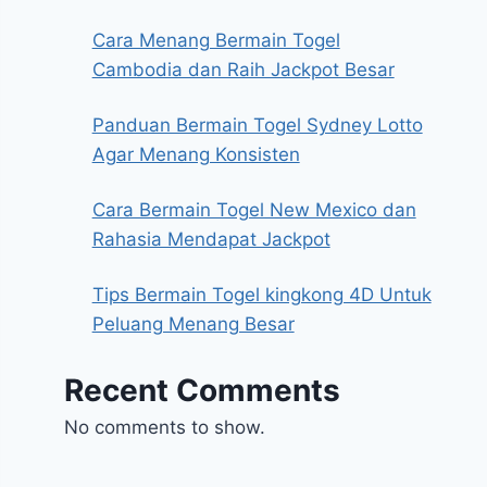
Cara Menang Bermain Togel
Cambodia dan Raih Jackpot Besar
Panduan Bermain Togel Sydney Lotto
Agar Menang Konsisten
Cara Bermain Togel New Mexico dan
Rahasia Mendapat Jackpot
Tips Bermain Togel kingkong 4D Untuk
Peluang Menang Besar
Recent Comments
No comments to show.