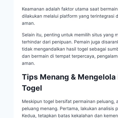
Keamanan adalah faktor utama saat bermain 
dilakukan melalui platform yang terintegrasi
aman.
Selain itu, penting untuk memilih situs yang m
terhindar dari penipuan. Pemain juga disar
tidak mengandalkan hasil togel sebagai sum
dan bermain di tempat terpercaya, pengala
aman.
Tips Menang & Mengelola
Togel
Meskipun togel bersifat permainan peluang,
peluang menang. Pertama, lakukan analisis pr
Kedua, tetapkan batas kekalahan dan kemena