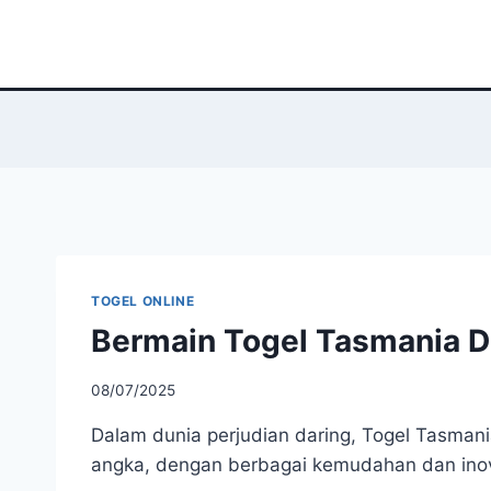
Skip
to
content
TOGEL ONLINE
Bermain Togel Tasmania 
08/07/2025
Dalam dunia perjudian daring, Togel Tasman
angka, dengan berbagai kemudahan dan inova